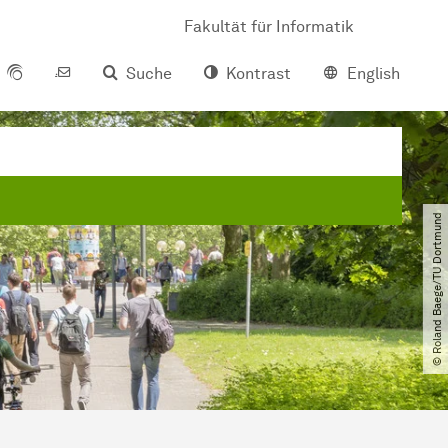
Fakultät für Informatik
Suche
Kontrast
English
© Roland Baege​/​TU Dortmund