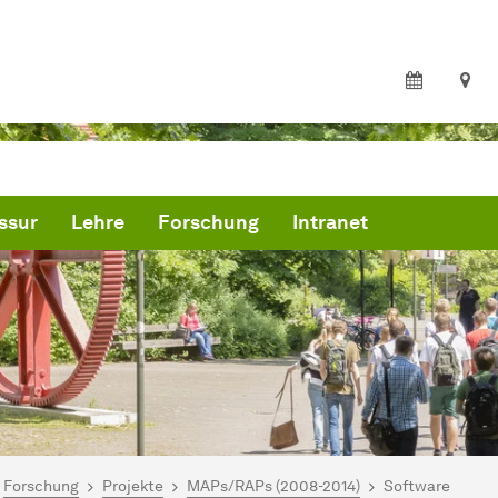
ssur
Lehre
Forschung
Intranet
ind hier:
artseite
Forschung
Projekte
MAPs/RAPs (2008-2014)
Software