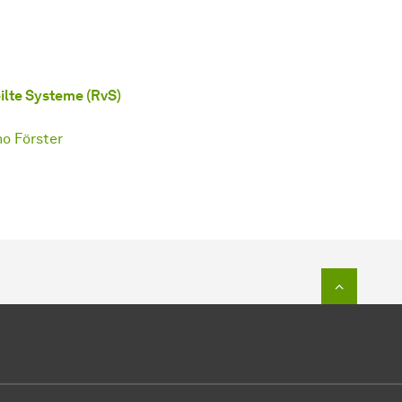
ilte Systeme (RvS)
cho Förster
Zum Seit