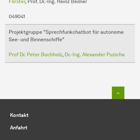
Förster
, Prof. Dr.-Ing. Heinz Beilner
049041
Projektgruppe "Sprechfunkchatbot für autonome
See- und Binnenschiffe"
Prof Dr. Peter Buchholz
,
Dr.-Ing. Alexander Puzicha
Zum Seit
Kontakt
Anfahrt