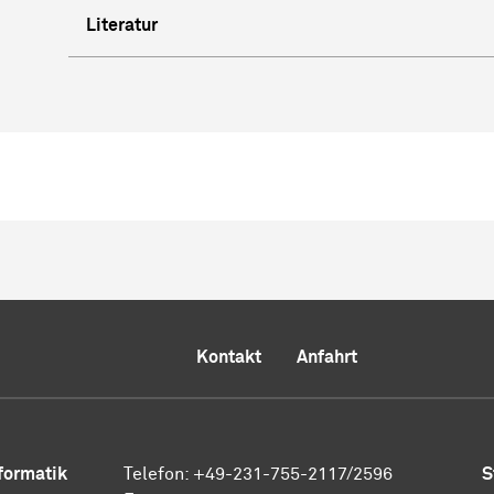
Literatur
Kontakt
Anfahrt
nformatik
Telefon: +49-231-755-2117/2596
S