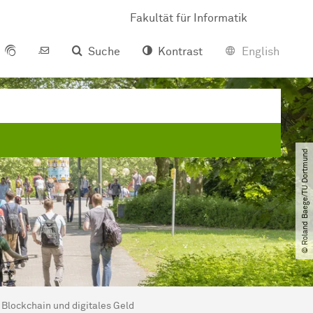
Fakultät für Informatik
Suche
Kontrast
English
© Roland Baege​/​TU Dortmund
Blockchain und digitales Geld